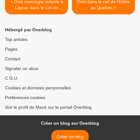
< Ovni soucoupe volante à
Ovni dans le ciel de l'Estrie
Layrac dans le Lot-et-
au Québec >
Garonne en France le 28
février 2012
Hébergé par Overblog
Top articles
Pages
Contact
Signaler un abus
C.G.U.
Cookies et données personnelles
Préférences cookies
Voir le profil de Macé sur le portail Overblog
Créer un blog sur Overblog
Créer un blog