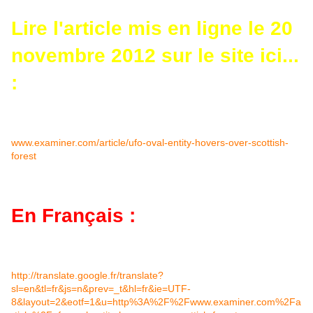
Lire l'article mis en ligne le 20
novembre 2012 sur le site ici...
:
www.examiner.com/article/ufo-oval-entity-hovers-over-scottish-
forest
En Français :
http://translate.google.fr/translate?
sl=en&tl=fr&js=n&prev=_t&hl=fr&ie=UTF-
8&layout=2&eotf=1&u=http%3A%2F%2Fwww.examiner.com%2Fa