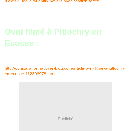
rticle%2Fufo-oval-entity-hovers-over-scottish-forest
Ovni filmé à Pitlochry en
Ecosse :
http://ovniparanormal.over-blog.com/article-ovni-filme-a-pitlochry-
en-ecosse-112396978.html
Publicité