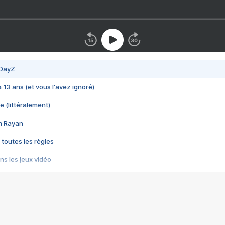
 DayZ
 a 13 ans (et vous l'avez ignoré)
e (littéralement)
im Rayan
 toutes les règles
s les jeux vidéo
us choquant de Rockstar ? - Le scandale BULLY
e plus moche de Steam
du RÊVE tourne au CAUCHEMAR