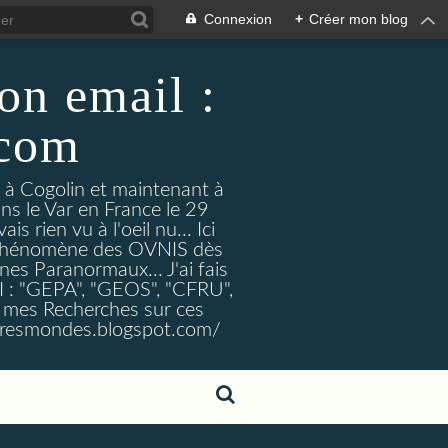
Connexion
+
Créer mon blog
on email :
.com
t à Cogolin et maintenant à
ans le Var en France le 29
 rien vu à l'oeil nu... Ici
e Phénomène des OVNIS dès
nes Paranormaux... J'ai fais
I : "GEPA", "GEOS", "CFRU",
nt mes Recherches sur ces
tresmondes.blogspot.com/