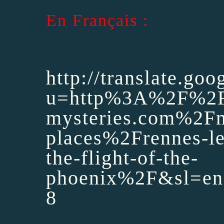
En Français :
http://translate.goog
u=http%3A%2F%2Fb
mysteries.com%2Fm
places%2Frennes-le
the-flight-of-the-
phoenix%2F&sl=en
8