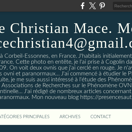
e Christian Mace. M
echristian4@gmail
 à Corbeil-Essonnes, en France. J'habitais initialemen
rance. Cette photo en entête, je l'ai prise à Cogolin d
On voit deux ovnis que j'ai cerclé en rouge. Je n'avais
es ovni et paranormaux... J'ai commencé à étudier l
uite, je me suis aussi intéressé à l'étude des Phénomè
es Associations de Recherches sur le Phénomène OVN
tinelle... J'ai rédigé de nombreux articles concerna
anormaux. Mon nouveau blog https://presencesau
ATÉGORIES PRINCIPALES
ARCHIVES
CONTACT