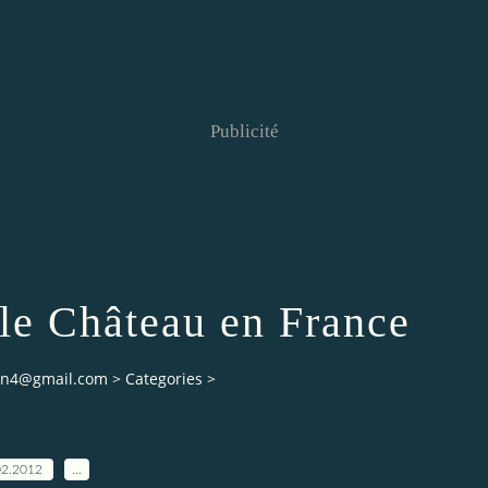
Publicité
le Château en France
ian4@gmail.com
>
Categories
>
02.2012
…