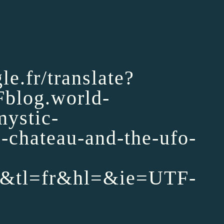
le.fr/translate?
log.world-
ystic-
-chateau-and-the-ufo-
&tl=fr&hl=&ie=UTF-