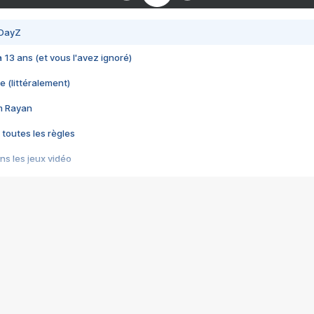
 DayZ
 a 13 ans (et vous l'avez ignoré)
e (littéralement)
im Rayan
 toutes les règles
s les jeux vidéo
us choquant de Rockstar ? - Le scandale BULLY
e plus moche de Steam
du RÊVE tourne au CAUCHEMAR
pendant 8 heures
it… à tort
umiliés par un jeu vidéo