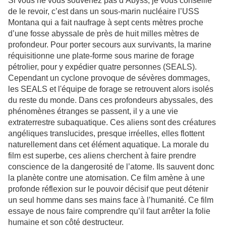
Si vous ne vous souvenez pas d’Abyss, je vous conseille
de le revoir, c’est dans un sous-marin nucléaire l’USS
Montana qui a fait naufrage à sept cents mètres proche
d’une fosse abyssale de près de huit milles mètres de
profondeur. Pour porter secours aux survivants, la marine
réquisitionne une plate-forme sous marine de forage
pétrolier, pour y expédier quatre personnes (SEALS).
Cependant un cyclone provoque de sévères dommages,
les SEALS et l'équipe de forage se retrouvent alors isolés
du reste du monde. Dans ces profondeurs abyssales, des
phénomènes étranges se passent, il y a une vie
extraterrestre subaquatique. Ces aliens sont des créatures
angéliques translucides, presque irréelles, elles flottent
naturellement dans cet élément aquatique. La morale du
film est superbe, ces aliens cherchent à faire prendre
conscience de la dangerosité de l’atome. Ils sauvent donc
la planète contre une atomisation. Ce film amène à une
profonde réflexion sur le pouvoir décisif que peut détenir
un seul homme dans ses mains face à l’humanité. Ce film
essaye de nous faire comprendre qu’il faut arrêter la folie
humaine et son côté destructeur.