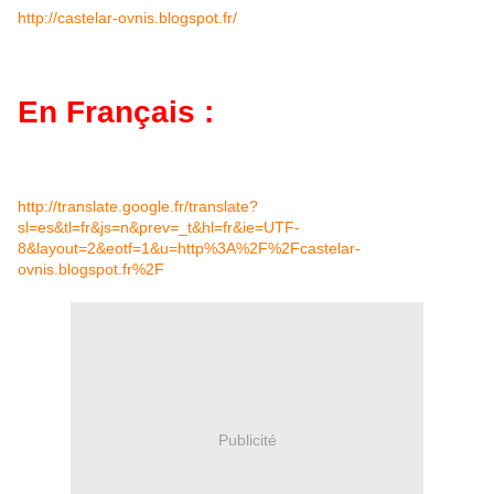
http://castelar-ovnis.blogspot.fr/
En Français :
http://translate.google.fr/translate?
sl=es&tl=fr&js=n&prev=_t&hl=fr&ie=UTF-
8&layout=2&eotf=1&u=http%3A%2F%2Fcastelar-
ovnis.blogspot.fr%2F
Publicité