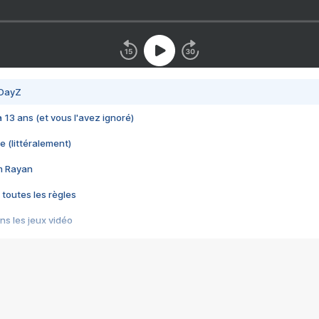
 DayZ
 a 13 ans (et vous l'avez ignoré)
e (littéralement)
im Rayan
 toutes les règles
s les jeux vidéo
us choquant de Rockstar ? - Le scandale BULLY
e plus moche de Steam
du RÊVE tourne au CAUCHEMAR