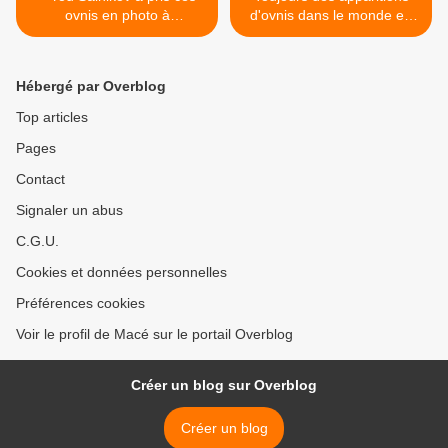
ovnis en photo à
d'ovnis dans le monde en
Coursegoules au Col de
octobre 2011 >
Vence en France le 25
septembre 2011
Hébergé par Overblog
Top articles
Pages
Contact
Signaler un abus
C.G.U.
Cookies et données personnelles
Préférences cookies
Voir le profil de Macé sur le portail Overblog
Créer un blog sur Overblog
Créer un blog