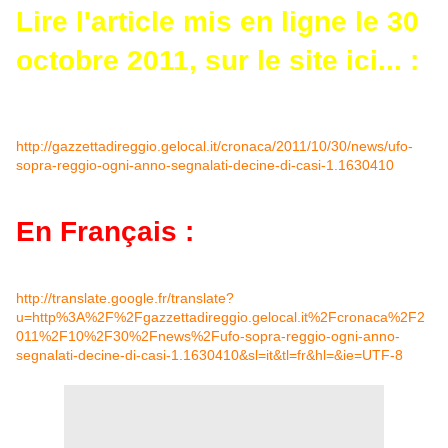
Lire l'article mis en ligne le 30
octobre 2011, sur le site ici... :
http://gazzettadireggio.gelocal.it/cronaca/2011/10/30/news/ufo-
sopra-reggio-ogni-anno-segnalati-decine-di-casi-1.1630410
En Français :
http://translate.google.fr/translate?
u=http%3A%2F%2Fgazzettadireggio.gelocal.it%2Fcronaca%2F2
011%2F10%2F30%2Fnews%2Fufo-sopra-reggio-ogni-anno-
segnalati-decine-di-casi-1.1630410&sl=it&tl=fr&hl=&ie=UTF-8