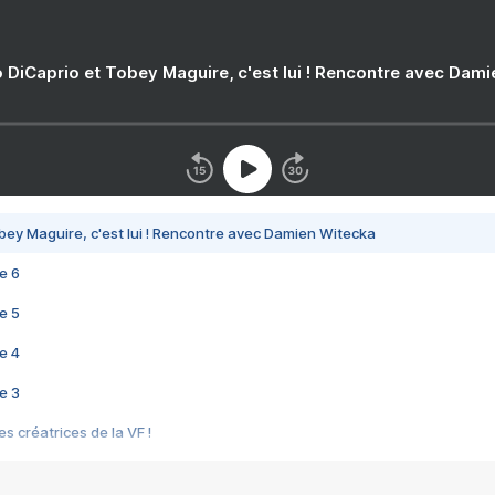
 DiCaprio et Tobey Maguire, c'est lui ! Rencontre avec Dam
bey Maguire, c'est lui ! Rencontre avec Damien Witecka
e 6
e 5
e 4
e 3
s créatrices de la VF !
e 2