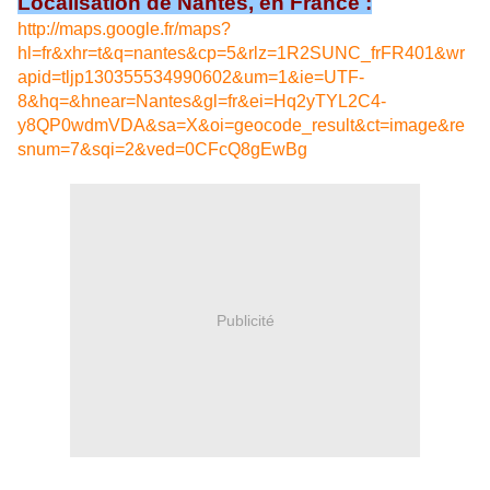
Localisation de Nantes, en France :
http://maps.google.fr/maps?
hl=fr&xhr=t&q=nantes&cp=5&rlz=1R2SUNC_frFR401&wr
apid=tljp130355534990602&um=1&ie=UTF-
8&hq=&hnear=Nantes&gl=fr&ei=Hq2yTYL2C4-
y8QP0wdmVDA&sa=X&oi=geocode_result&ct=image&re
snum=7&sqi=2&ved=0CFcQ8gEwBg
Publicité