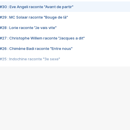
#30 : Eve Angeli raconte "Avant de partir"
#29 : MC Solaar raconte "Bouge de là"
28 : Lorie raconte "Je vais vite"
#27 : Christophe Willem raconte "Jacques a dit"
#26 : Chimène Badi raconte "Entre nous"
#25 : Indochine raconte "3e sexe"
#24 : Zaho raconte "C'est chelou"
#23 : Patrick Bruel raconte "Au café des délices"
#22 : Kyo raconte "Le chemin"
#21 : Nolwenn Leroy raconte "Cassé"
#20 : Patrick Hernandez raconte "Born to be alive"
#19 : Lorie raconte "Près de moi"