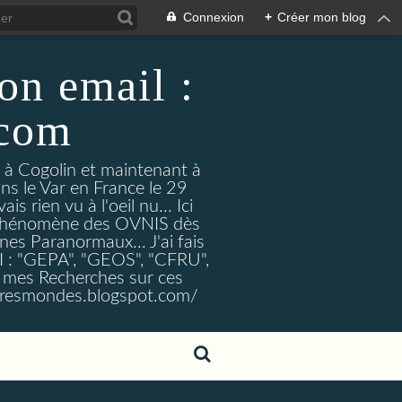
Connexion
+
Créer mon blog
on email :
.com
t à Cogolin et maintenant à
ans le Var en France le 29
 rien vu à l'oeil nu... Ici
e Phénomène des OVNIS dès
nes Paranormaux... J'ai fais
I : "GEPA", "GEOS", "CFRU",
nt mes Recherches sur ces
tresmondes.blogspot.com/