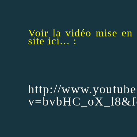
Voir la vidéo mise en 
site ici... :
http://www.youtub
v=bvbHC_oX_l8&fe