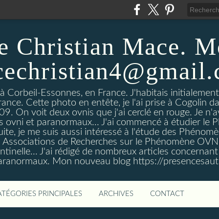
e Christian Mace. M
echristian4@gmail
 à Corbeil-Essonnes, en France. J'habitais initialemen
rance. Cette photo en entête, je l'ai prise à Cogolin d
On voit deux ovnis que j'ai cerclé en rouge. Je n'avais
es ovni et paranormaux... J'ai commencé à étudier l
uite, je me suis aussi intéressé à l'étude des Phénomè
es Associations de Recherches sur le Phénomène OVN
tinelle... J'ai rédigé de nombreux articles concerna
anormaux. Mon nouveau blog https://presencesau
ATÉGORIES PRINCIPALES
ARCHIVES
CONTACT