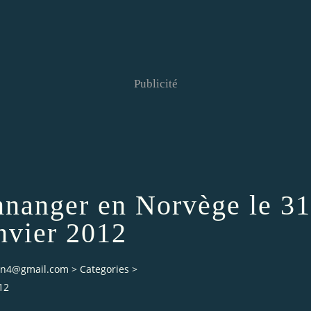
Publicité
mnanger en Norvège le 31
nvier 2012
ian4@gmail.com
>
Categories
>
12