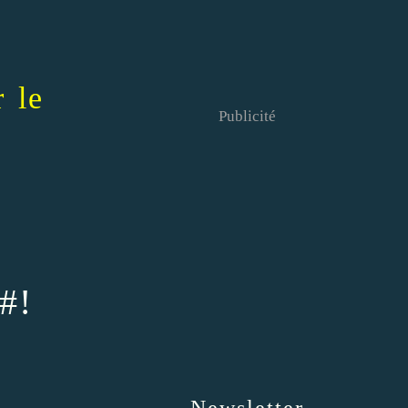
r le
Publicité
#!