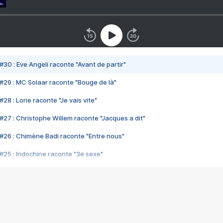
#30 : Eve Angeli raconte "Avant de partir"
#29 : MC Solaar raconte "Bouge de là"
28 : Lorie raconte "Je vais vite"
#27 : Christophe Willem raconte "Jacques a dit"
#26 : Chimène Badi raconte "Entre nous"
#25 : Indochine raconte "3e sexe"
#24 : Zaho raconte "C'est chelou"
#23 : Patrick Bruel raconte "Au café des délices"
#22 : Kyo raconte "Le chemin"