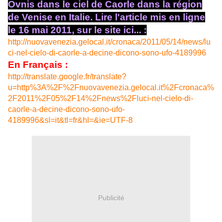
Ovnis dans le ciel de Caorle dans la région
de Venise en Italie. Lire l'article mis en ligne
le 16 mai 2011, sur le site ici... :
http://nuovavenezia.gelocal.it/cronaca/2011/05/14/news/lu
ci-nel-cielo-di-caorle-a-decine-dicono-sono-ufo-4189996
En Français :
http://translate.google.fr/translate?
u=http%3A%2F%2Fnuovavenezia.gelocal.it%2Fcronaca%
2F2011%2F05%2F14%2Fnews%2Fluci-nel-cielo-di-
caorle-a-decine-dicono-sono-ufo-
4189996&sl=it&tl=fr&hl=&ie=UTF-8
Publicité