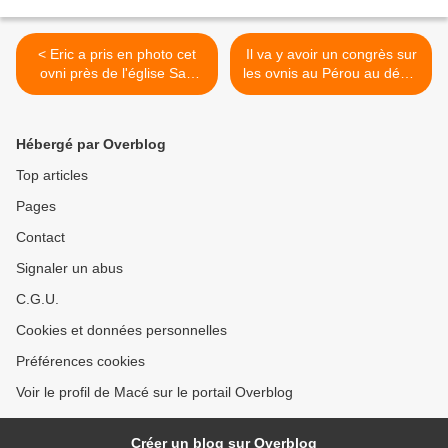
< Eric a pris en photo cet
Il va y avoir un congrès sur
ovni près de l'église San
les ovnis au Pérou au début
Michele de Murato en
juin 2011 >
Haute-Corse
Hébergé par Overblog
Top articles
Pages
Contact
Signaler un abus
C.G.U.
Cookies et données personnelles
Préférences cookies
Voir le profil de Macé sur le portail Overblog
Créer un blog sur Overblog