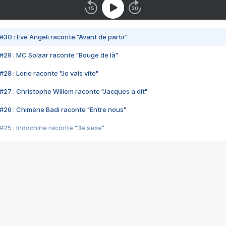
#30 : Eve Angeli raconte "Avant de partir"
#29 : MC Solaar raconte "Bouge de là"
28 : Lorie raconte "Je vais vite"
#27 : Christophe Willem raconte "Jacques a dit"
#26 : Chimène Badi raconte "Entre nous"
#25 : Indochine raconte "3e sexe"
#24 : Zaho raconte "C'est chelou"
#23 : Patrick Bruel raconte "Au café des délices"
#22 : Kyo raconte "Le chemin"
#21 : Nolwenn Leroy raconte "Cassé"
#20 : Patrick Hernandez raconte "Born to be alive"