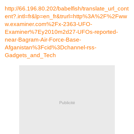
http://66.196.80.202/babelfish/translate_url_cont
ent?.intl=fr&lp=en_fr&trurl=http%3A%2F%2Fww
w.examiner.com%2Fx-2363-UFO-
Examiner%7Ey2010m2d27-UFOs-reported-
near-Bagram-Air-Force-Base-
Afganistan%3Fcid%3Dchannel-rss-
Gadgets_and_Tech
Publicité