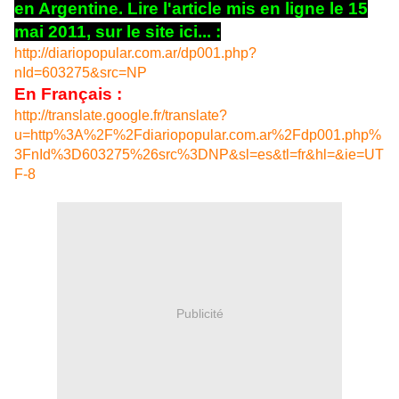
en Argentine. Lire l'article mis en ligne le 15
mai 2011, sur le site ici... :
http://diariopopular.com.ar/dp001.php?
nId=603275&src=NP
En Français :
http://translate.google.fr/translate?
u=http%3A%2F%2Fdiariopopular.com.ar%2Fdp001.php%
3FnId%3D603275%26src%3DNP&sl=es&tl=fr&hl=&ie=UT
F-8
Publicité