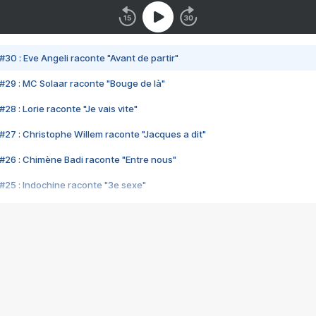
#30 : Eve Angeli raconte "Avant de partir"
#29 : MC Solaar raconte "Bouge de là"
28 : Lorie raconte "Je vais vite"
#27 : Christophe Willem raconte "Jacques a dit"
#26 : Chimène Badi raconte "Entre nous"
#25 : Indochine raconte "3e sexe"
#24 : Zaho raconte "C'est chelou"
#23 : Patrick Bruel raconte "Au café des délices"
#22 : Kyo raconte "Le chemin"
#21 : Nolwenn Leroy raconte "Cassé"
#20 : Patrick Hernandez raconte "Born to be alive"