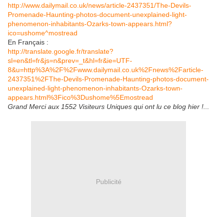
http://www.dailymail.co.uk/news/article-2437351/The-Devils-
Promenade-Haunting-photos-document-unexplained-light-
phenomenon-inhabitants-Ozarks-town-appears.html?
ico=ushome^mostread
En Français :
http://translate.google.fr/translate?
sl=en&tl=fr&js=n&prev=_t&hl=fr&ie=UTF-
8&u=http%3A%2F%2Fwww.dailymail.co.uk%2Fnews%2Farticle-
2437351%2FThe-Devils-Promenade-Haunting-photos-document-
unexplained-light-phenomenon-inhabitants-Ozarks-town-
appears.html%3Fico%3Dushome%5Emostread
Grand Merci aux 1552 Visiteurs Uniques qui ont lu ce blog hier !...
Publicité