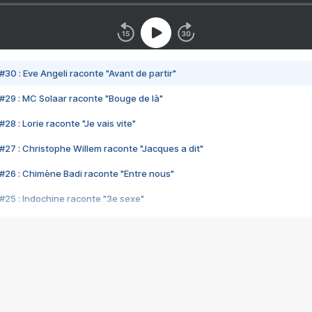
#30 : Eve Angeli raconte "Avant de partir"
#29 : MC Solaar raconte "Bouge de là"
28 : Lorie raconte "Je vais vite"
#27 : Christophe Willem raconte "Jacques a dit"
#26 : Chimène Badi raconte "Entre nous"
#25 : Indochine raconte "3e sexe"
#24 : Zaho raconte "C'est chelou"
#23 : Patrick Bruel raconte "Au café des délices"
#22 : Kyo raconte "Le chemin"
#21 : Nolwenn Leroy raconte "Cassé"