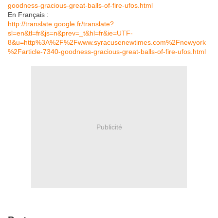
goodness-gracious-great-balls-of-fire-ufos.html
En Français :
http://translate.google.fr/translate?
sl=en&tl=fr&js=n&prev=_t&hl=fr&ie=UTF-
8&u=http%3A%2F%2Fwww.syracusenewtimes.com%2Fnewyork
%2Farticle-7340-goodness-gracious-great-balls-of-fire-ufos.html
Publicité