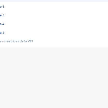
e 6
e 5
e 4
e 3
s créatrices de la VF !
e 2
e 1
e Mektoub My Love arrive enfin ! Rencontre avec Shaïn Boumedine et Sal
i : après Toni en famille
elle réalise le bouleversant Dites lui que je l'aime
ais ! Rencontre autour de Vie privée de Rebecca Zlotowski
 de Marguerite, Grave... Rencontre avec Ella Rumpf