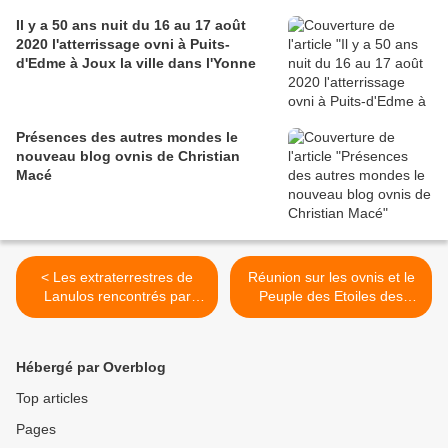
Il y a 50 ans nuit du 16 au 17 août
2020 l'atterrissage ovni à Puits-
d'Edme à Joux la ville dans l'Yonne
Présences des autres mondes le
nouveau blog ovnis de Christian
Macé
< Les extraterrestres de
Réunion sur les ovnis et le
Lanulos rencontrés par
Peuple des Etoiles des
Woodrow Derenberger
Indiens à Scottsdale en
avaient le même ovni que
Arizona le 15 septembre
celui sur Mercure
2013 >
Hébergé par Overblog
Top articles
Pages