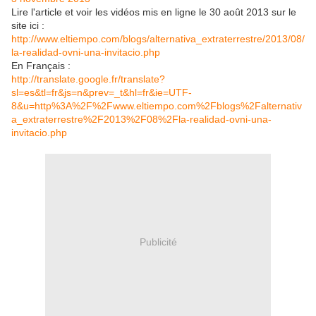
Lire l'article et voir les vidéos mis en ligne le 30 août 2013 sur le
site ici :
http://www.eltiempo.com/blogs/alternativa_extraterrestre/2013/08/
la-realidad-ovni-una-invitacio.php
En Français :
http://translate.google.fr/translate?
sl=es&tl=fr&js=n&prev=_t&hl=fr&ie=UTF-
8&u=http%3A%2F%2Fwww.eltiempo.com%2Fblogs%2Falternativ
a_extraterrestre%2F2013%2F08%2Fla-realidad-ovni-una-
invitacio.php
Publicité