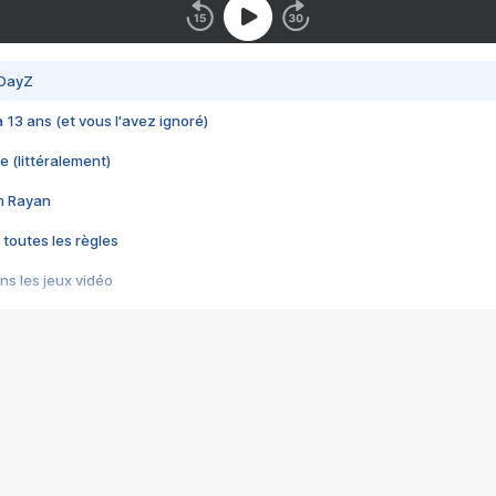
 DayZ
 a 13 ans (et vous l'avez ignoré)
e (littéralement)
im Rayan
 toutes les règles
s les jeux vidéo
us choquant de Rockstar ? - Le scandale BULLY
e plus moche de Steam
du RÊVE tourne au CAUCHEMAR
pendant 8 heures
it… à tort