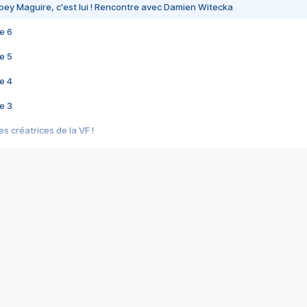
bey Maguire, c'est lui ! Rencontre avec Damien Witecka
e 6
e 5
e 4
e 3
s créatrices de la VF !
e 2
e 1
e Mektoub My Love arrive enfin ! Rencontre avec Shaïn Boumedine et Sal
i : après Toni en famille
elle réalise le bouleversant Dites lui que je l'aime
ais ! Rencontre autour de Vie privée de Rebecca Zlotowski
 de Marguerite, Grave... Rencontre avec Ella Rumpf