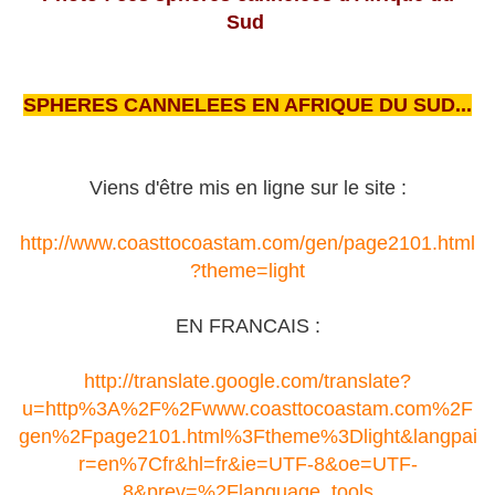
Sud
SPHERES CANNELEES EN AFRIQUE DU SUD...
Viens d'être mis en ligne sur le site :
http://www.coasttocoastam.com/gen/page2101.html
?theme=light
EN FRANCAIS :
http://translate.google.com/translate?
u=http%3A%2F%2Fwww.coasttocoastam.com%2F
gen%2Fpage2101.html%3Ftheme%3Dlight&langpai
r=en%7Cfr&hl=fr&ie=UTF-8&oe=UTF-
8&prev=%2Flanguage_tools