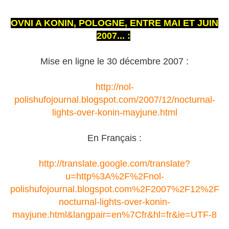
OVNI A KONIN, POLOGNE, ENTRE MAI ET JUIN
2007... :
Mise en ligne le 30 décembre 2007 :
http://nol-
polishufojournal.blogspot.com/2007/12/nocturnal-
lights-over-konin-mayjune.html
En Français :
http://translate.google.com/translate?
u=http%3A%2F%2Fnol-
polishufojournal.blogspot.com%2F2007%2F12%2F
nocturnal-lights-over-konin-
mayjune.html&langpair=en%7Cfr&hl=fr&ie=UTF-8