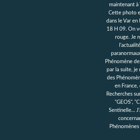
maintenant à 
Cette photo en
dans le Var en
18 H 09. On vo
rouge. Je n'
l'actuali
paranormaux.
Phénomène des
par la suite, je
des Phénomènes
en France, 
Recherches su
"GEOS", "C
Sentinelle... 
concerna
Phénomènes 