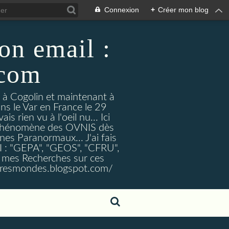
Connexion
+
Créer mon blog
on email :
.com
t à Cogolin et maintenant à
ans le Var en France le 29
 rien vu à l'oeil nu... Ici
e Phénomène des OVNIS dès
nes Paranormaux... J'ai fais
I : "GEPA", "GEOS", "CFRU",
nt mes Recherches sur ces
tresmondes.blogspot.com/