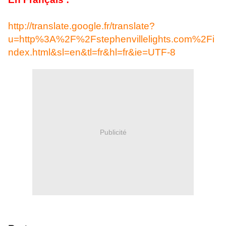
http://translate.google.fr/translate?
u=http%3A%2F%2Fstephenvillelights.com%2Fi
ndex.html&sl=en&tl=fr&hl=fr&ie=UTF-8
Publicité