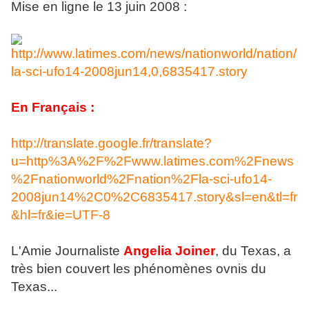
Mise en ligne le 13 juin 2008 :
http://www.latimes.com/news/nationworld/nation/
la-sci-ufo14-2008jun14,0,6835417.story
En Français :
http://translate.google.fr/translate?
u=http%3A%2F%2Fwww.latimes.com%2Fnews
%2Fnationworld%2Fnation%2Fla-sci-ufo14-
2008jun14%2C0%2C6835417.story&sl=en&tl=fr
&hl=fr&ie=UTF-8
L'Amie Journaliste
Angelia Joiner
, du Texas, a
très bien couvert les phénomènes ovnis du
Texas...