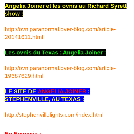
Angelia Joiner et les ovnis au Richard Syrett
show :
http://ovniparanormal.over-blog.com/article-
20141611.html
Les ovnis du Texas : Angelia Joiner :
http://ovniparanormal.over-blog.com/article-
19687629.html
LE SITE DE
ANGELIA JOINER
:
STEPHENVILLE, AU TEXAS :
http://stephenvillelights.com/index.html
En Français :