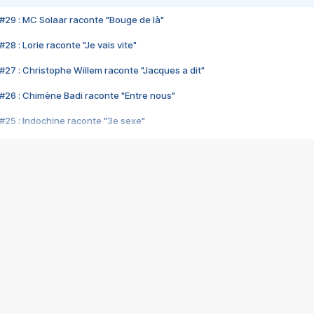
#29 : MC Solaar raconte "Bouge de là"
28 : Lorie raconte "Je vais vite"
#27 : Christophe Willem raconte "Jacques a dit"
#26 : Chimène Badi raconte "Entre nous"
#25 : Indochine raconte "3e sexe"
#24 : Zaho raconte "C'est chelou"
#23 : Patrick Bruel raconte "Au café des délices"
#22 : Kyo raconte "Le chemin"
#21 : Nolwenn Leroy raconte "Cassé"
#20 : Patrick Hernandez raconte "Born to be alive"
#19 : Lorie raconte "Près de moi"
#18 : Michael Jones raconte "A nos actes manqués" (avec Jean-Jacque