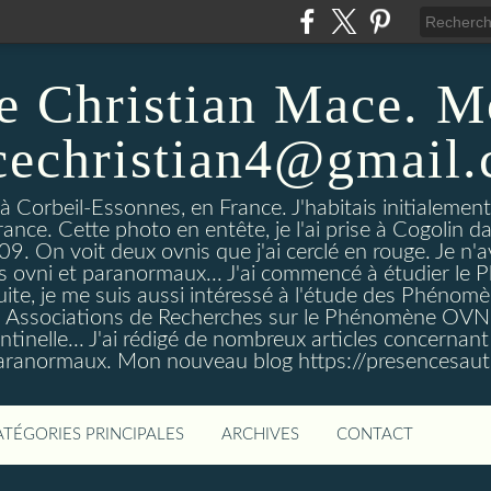
e Christian Mace. M
echristian4@gmail
 à Corbeil-Essonnes, en France. J'habitais initialemen
rance. Cette photo en entête, je l'ai prise à Cogolin d
On voit deux ovnis que j'ai cerclé en rouge. Je n'avais
es ovni et paranormaux... J'ai commencé à étudier l
uite, je me suis aussi intéressé à l'étude des Phénomè
es Associations de Recherches sur le Phénomène OVN
tinelle... J'ai rédigé de nombreux articles concerna
anormaux. Mon nouveau blog https://presencesau
ATÉGORIES PRINCIPALES
ARCHIVES
CONTACT