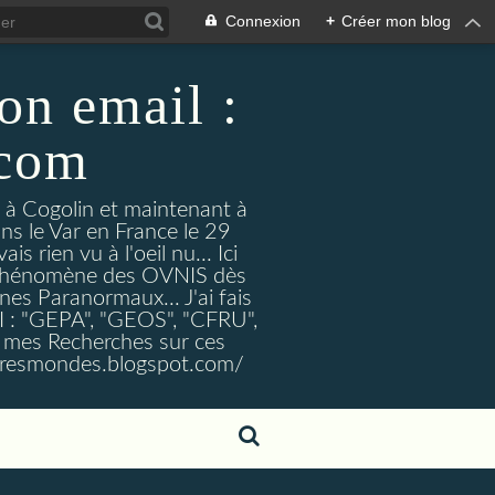
Connexion
+
Créer mon blog
on email :
.com
t à Cogolin et maintenant à
ans le Var en France le 29
 rien vu à l'oeil nu... Ici
e Phénomène des OVNIS dès
nes Paranormaux... J'ai fais
I : "GEPA", "GEOS", "CFRU",
nt mes Recherches sur ces
tresmondes.blogspot.com/