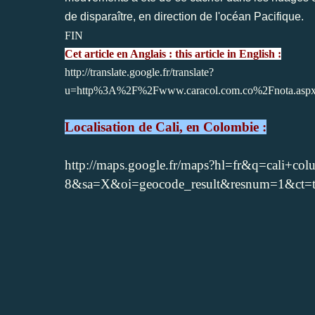
de disparaître, en direction de l'océan Pacifique.
FIN
Cet article en Anglais : this article in English :
http://translate.google.fr/translate?
u=http%3A%2F%2Fwww.caracol.com.co%2Fnota.asp
Localisation de Cali, en Colombie :
http://maps.google.fr/maps?hl=fr&q=cali
8&sa=X&oi=geocode_result&resnum=1&ct=ti