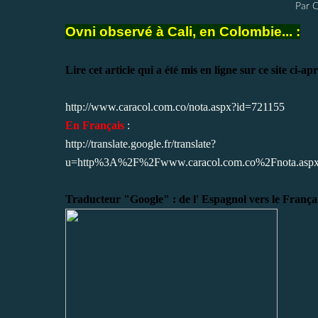
Par 
Ovni observé à Cali, en Colombie... :
Lire cet article qui a été mis en ligne sur ce site ci-ap
http://www.caracol.com.co/nota.aspx?id=721155
En Français
:
http://translate.google.fr/translate?
u=http%3A%2F%2Fwww.caracol.com.co%2Fnota.asp
Traducteur "Google" : de l' Espagnol vers le Françai