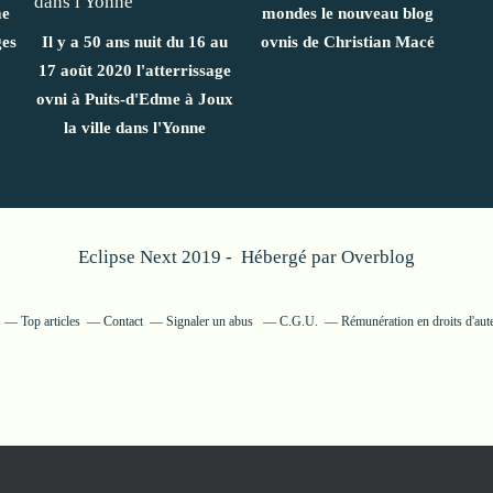
me
mondes le nouveau blog
ges
Il y a 50 ans nuit du 16 au
ovnis de Christian Macé
17 août 2020 l'atterrissage
ovni à Puits-d'Edme à Joux
la ville dans l'Yonne
Eclipse Next 2019 - Hébergé par
Overblog
Top articles
Contact
Signaler un abus
C.G.U.
Rémunération en droits d'aut