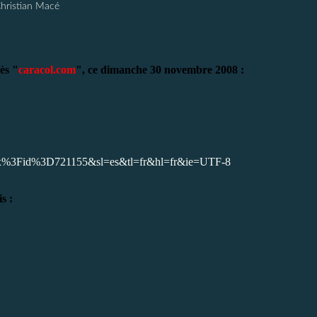
Christian Macé
rès "
caracol.com
", ce dimanche 30 novembre 2008 :
x%3Fid%3D721155&sl=es&tl=fr&hl=fr&ie=UTF-8
s :