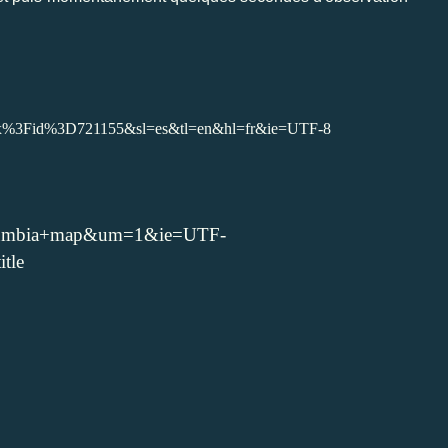
x%3Fid%3D721155&sl=es&tl=en&hl=fr&ie=UTF-8
+columbia+map&um=1&ie=UTF-
tle