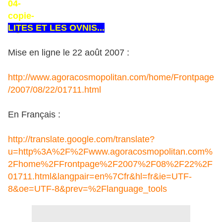
LITES ET LES OVNIS...
Mise en ligne le 22 août 2007 :
http://www.agoracosmopolitan.com/home/Frontpage
/2007/08/22/01711.html
En Français :
http://translate.google.com/translate?
u=http%3A%2F%2Fwww.agoracosmopolitan.com%
2Fhome%2FFrontpage%2F2007%2F08%2F22%2F
01711.html&langpair=en%7Cfr&hl=fr&ie=UTF-
8&oe=UTF-8&prev=%2Flanguage_tools