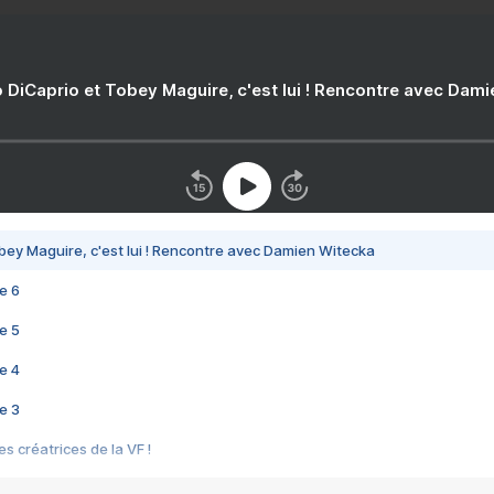
 DiCaprio et Tobey Maguire, c'est lui ! Rencontre avec Dam
bey Maguire, c'est lui ! Rencontre avec Damien Witecka
e 6
e 5
e 4
e 3
s créatrices de la VF !
e 2