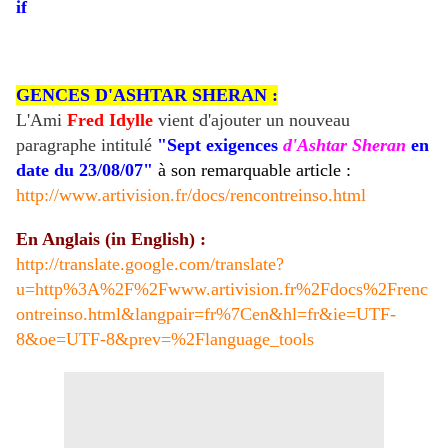
GENCES D'ASHTAR SHERAN :
L'Ami
Fred Idylle
vient d'ajouter un nouveau
paragraphe intitulé
"Sept exigences
d'Ashtar Sheran
en
date du 23/08/07"
à son remarquable article :
http://www.artivision.fr/docs/rencontreinso.html
En Anglais (in English) :
http://translate.google.com/translate?
u=http%3A%2F%2Fwww.artivision.fr%2Fdocs%2Frenc
ontreinso.html&langpair=fr%7Cen&hl=fr&ie=UTF-
8&oe=UTF-8&prev=%2Flanguage_tools