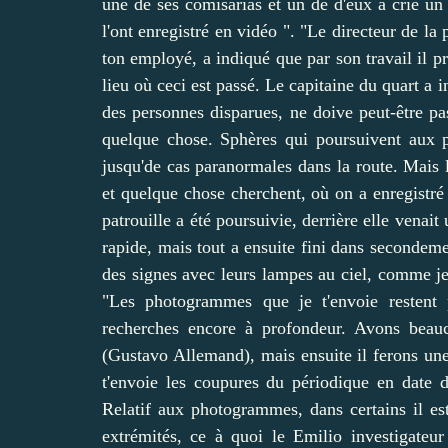
une de ses comisarías et un de d'eux a crié un o
l'ont enregistré en vidéo ". "Le directeur de la
ton employé, a indiqué que par son travail il p
lieu où ceci est passé. Le capitaine du quart a 
des personnes disparues, ne doive peut-être pa
quelque chose. Sphères qui poursuivent aux p
jusqu'de cas paranormales dans la route. Mais 
et quelque chose cherchent, où on a enregistré
patrouille a été poursuivie, derrière elle venait 
rapide, mais tout a ensuite fini dans secondeme
des signes avec leurs lampes au ciel, comme jeu
"Les photogrammes que je t'envoie restent 
recherches encore à profondeur. Avons beauc
(Gustavo Allemand), mais ensuite il ferons une 
t'envoie les coupures du périodique en date
Relatif aux photogrammes, dans certains il es
extrémités, ce à quoi le Emilio investigateu