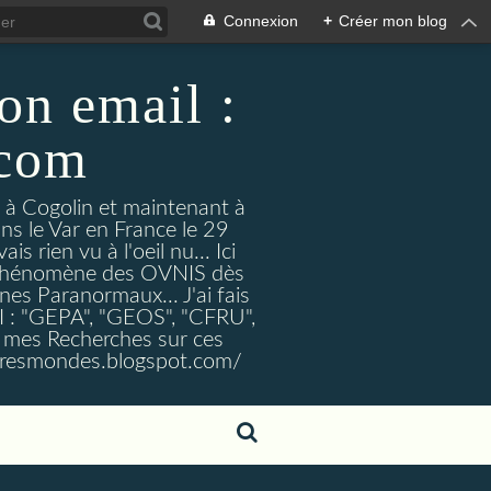
Connexion
+
Créer mon blog
on email :
.com
t à Cogolin et maintenant à
ans le Var en France le 29
 rien vu à l'oeil nu... Ici
e Phénomène des OVNIS dès
nes Paranormaux... J'ai fais
I : "GEPA", "GEOS", "CFRU",
nt mes Recherches sur ces
tresmondes.blogspot.com/