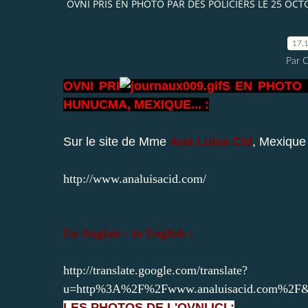
OVNI PRIS EN PHOTO PAR DES POLICIERS LE 25 OC
17.
Par 
OVNI PRI
S EN PHOTO 
HUNUCMA, MEXIQUE... :
Sur le site de Mme
Ana Luisa Cid
, Mexique 
http://www.analuisacid.com/
En Anglais : in English :
http://translate.google.com/translate?
u=http%3A%2F%2Fwww.analuisacid.com%2F&
LES PHOTOS DE L'OVNI ICI :