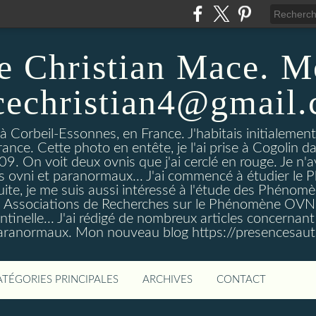
e Christian Mace. M
echristian4@gmail
 à Corbeil-Essonnes, en France. J'habitais initialemen
rance. Cette photo en entête, je l'ai prise à Cogolin d
On voit deux ovnis que j'ai cerclé en rouge. Je n'avais
es ovni et paranormaux... J'ai commencé à étudier l
uite, je me suis aussi intéressé à l'étude des Phénomè
es Associations de Recherches sur le Phénomène OVN
tinelle... J'ai rédigé de nombreux articles concerna
anormaux. Mon nouveau blog https://presencesau
ATÉGORIES PRINCIPALES
ARCHIVES
CONTACT