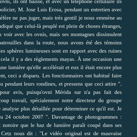
vni, ils ont baissé, et avec un téléphone cellulaire ils
 policier, M. Jose Luis Erosa, pendant un entretien avec
réfère ne pas juger, mais très gentil je nous emmène au
indiqué que celui-là peuplé est plein de choses étranges,
s voir avec les ovnis, mais ses montagnes dissimulent
atrouilles dans la route, nous avons été des témoins
les sphères lumineuses sont en rapport avec des ruines
 cela il y a des règlements mayas. À une occasion une
une lumière qu'elle accélérait et eux il était encore plus
nt, ceci a disparu. Les fonctionnaires ont habitué faire
 pendant leurs rondines, et pressens que ceci attire ".
pour avis, puisqu'ovni Mérida sur n'a pas fait des
oup travail, spécialement notre directeur du groupe
analyse plus détaillée pour déterminer ce qu'il est. Je
 du 24 octobre 2007 ". Davantage de photogrammes :
t notoire que le haz de lumière paraît coupé dans ses
r Cetz nous dit : "Le vidéo original est de mauvaise