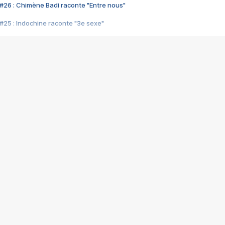
#26 : Chimène Badi raconte "Entre nous"
#25 : Indochine raconte "3e sexe"
#24 : Zaho raconte "C'est chelou"
#23 : Patrick Bruel raconte "Au café des délices"
#22 : Kyo raconte "Le chemin"
#21 : Nolwenn Leroy raconte "Cassé"
#20 : Patrick Hernandez raconte "Born to be alive"
#19 : Lorie raconte "Près de moi"
#18 : Michael Jones raconte "A nos actes manqués" (avec Jean-Jacque
#17 : Khaled raconte "Aïcha"
#16 : Corneille raconte "Parce qu'on vient de loin"
#15 : Indochine raconte "L'aventurier"
14 : Lorie raconte "Sur un air latino"