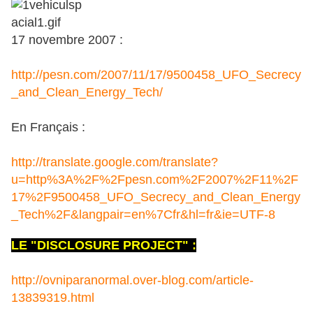
17 novembre 2007 :
http://pesn.com/2007/11/17/9500458_UFO_Secrecy
_and_Clean_Energy_Tech/
En Français :
http://translate.google.com/translate?
u=http%3A%2F%2Fpesn.com%2F2007%2F11%2F
17%2F9500458_UFO_Secrecy_and_Clean_Energy
_Tech%2F&langpair=en%7Cfr&hl=fr&ie=UTF-8
LE "DISCLOSURE PROJECT" :
http://ovniparanormal.over-blog.com/article-
13839319.html