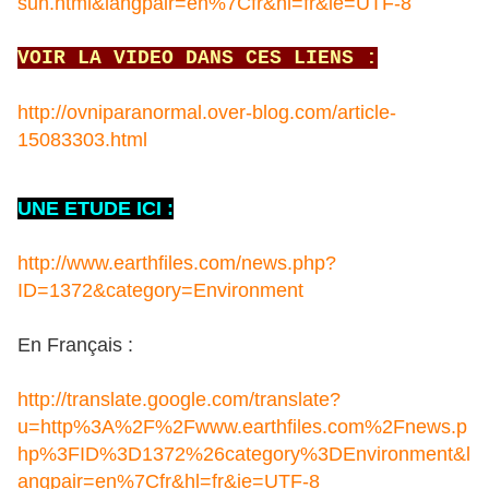
sun.html&langpair=en%7Cfr&hl=fr&ie=UTF-8
VOIR LA VIDEO DANS CES LIENS :
http://ovniparanormal.over-blog.com/article-
15083303.html
UNE ETUDE ICI :
http://www.earthfiles.com/news.php?
ID=1372&category=Environment
En Français :
http://translate.google.com/translate?
u=http%3A%2F%2Fwww.earthfiles.com%2Fnews.p
hp%3FID%3D1372%26category%3DEnvironment&l
angpair=en%7Cfr&hl=fr&ie=UTF-8