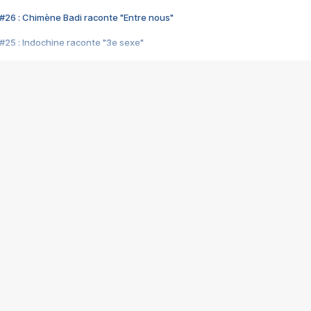
#26 : Chimène Badi raconte "Entre nous"
#25 : Indochine raconte "3e sexe"
#24 : Zaho raconte "C'est chelou"
#23 : Patrick Bruel raconte "Au café des délices"
#22 : Kyo raconte "Le chemin"
#21 : Nolwenn Leroy raconte "Cassé"
#20 : Patrick Hernandez raconte "Born to be alive"
#19 : Lorie raconte "Près de moi"
#18 : Michael Jones raconte "A nos actes manqués" (avec Jean-Jacque
#17 : Khaled raconte "Aïcha"
#16 : Corneille raconte "Parce qu'on vient de loin"
#15 : Indochine raconte "L'aventurier"